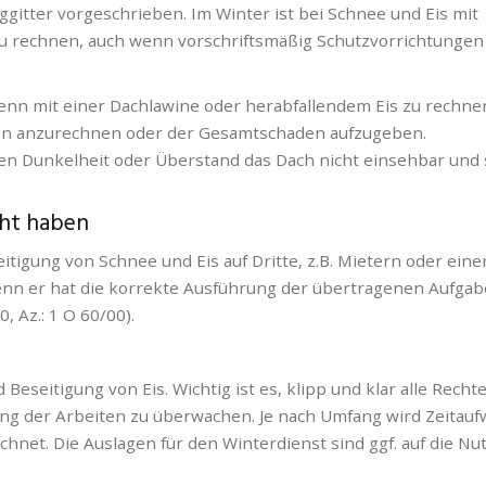
itter vorgeschrieben. Im Winter ist bei Schnee und Eis mit
u rechnen, auch wenn vorschriftsmäßig Schutzvorrichtungen
wenn mit einer Dachlawine oder herabfallendem Eis zu rechnen
en anzurechnen oder der Gesamtschaden aufzugeben.
gen Dunkelheit oder Überstand das Dach nicht einsehbar und
cht haben
tigung von Schnee und Eis auf Dritte, z.B. Mietern oder ein
denn er hat die korrekte Ausführung der übertragenen Aufgab
 Az.: 1 O 60/00).
eseitigung von Eis. Wichtig ist es, klipp und klar alle Recht
ung der Arbeiten zu überwachen. Je nach Umfang wird Zeitau
net. Die Auslagen für den Winterdienst sind ggf. auf die Nu