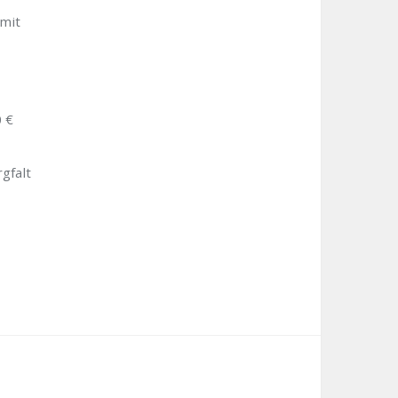
 mit
0 €
gfalt