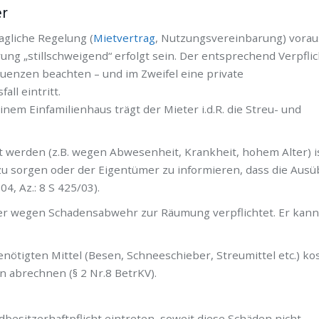
er
agliche Regelung (
Mietvertrag
, Nutzungsvereinbarung) voraus
ng „stillschweigend“ erfolgt sein. Der entsprechend Verpfli
quenzen beachten – und im Zweifel eine private
ll eintritt.
nem Einfamilienhaus trägt der Mieter i.d.R. die Streu- und
t werden (z.B. wegen Abwesenheit, Krankheit, hohem Alter) i
z zu sorgen oder der Eigentümer zu informieren, dass die Aus
4, Az.: 8 S 425/03).
t er wegen Schadensabwehr zur Räumung verpflichtet. Er kan
nötigten Mittel (Besen, Schneeschieber, Streumittel etc.) ko
n abrechnen (§ 2 Nr.8 BetrKV).
esitzerhaftpflicht eintreten, soweit diese Schäden nicht