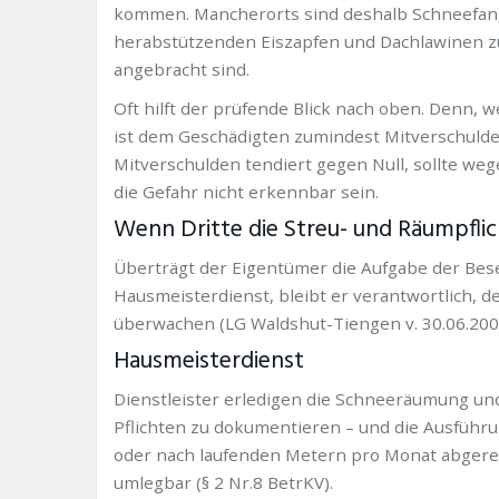
kommen. Mancherorts sind deshalb Schneefangg
herabstützenden Eiszapfen und Dachlawinen z
angebracht sind.
Oft hilft der prüfende Blick nach oben. Denn, 
ist dem Geschädigten zumindest Mitverschuld
Mitverschulden tendiert gegen Null, sollte we
die Gefahr nicht erkennbar sein.
Wenn Dritte die Streu- und Räumpfli
Überträgt der Eigentümer die Aufgabe der Besei
Hausmeisterdienst, bleibt er verantwortlich, 
überwachen (LG Waldshut-Tiengen v. 30.06.2000,
Hausmeisterdienst
Dienstleister erledigen die Schneeräumung und B
Pflichten zu dokumentieren – und die Ausführ
oder nach laufenden Metern pro Monat abgerech
umlegbar (§ 2 Nr.8 BetrKV).