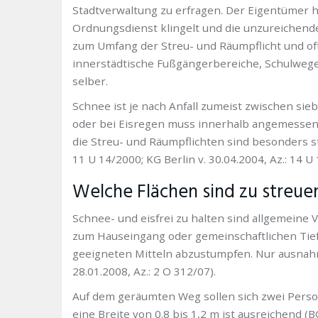
Stadtverwaltung zu erfragen. Der Eigentümer h
Ordnungsdienst klingelt und die unzureichende
zum Umfang der Streu- und Räumpflicht und oft
innerstädtische Fußgängerbereiche, Schulweg
selber.
Schnee ist je nach Anfall zumeist zwischen si
oder bei Eisregen muss innerhalb angemessene
die Streu- und Räumpflichten sind besonders st
11 U 14/2000; KG Berlin v. 30.04.2004, Az.: 14 U 
Welche Flächen sind zu streue
Schnee- und eisfrei zu halten sind allgemeine
zum Hauseingang oder gemeinschaftlichen Tiefg
geeigneten Mitteln abzustumpfen. Nur ausnahms
28.01.2008, Az.: 2 O 312/07).
Auf dem geräumten Weg sollen sich zwei Per
eine Breite von 0.8 bis 1,2 m ist ausreichend (BG