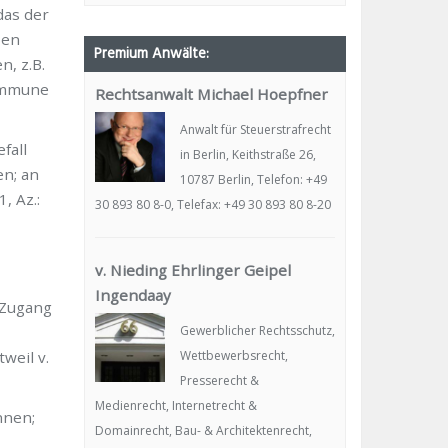
das der
ben
Premium Anwälte:
, z.B.
Kommune
Rechtsanwalt Michael Hoepfner
Anwalt für Steuerstrafrecht
fall
in Berlin, Keithstraße 26,
n; an
10787 Berlin, Telefon: +49
, Az.:
30 893 80 8-0, Telefax: +49 30 893 80 8-20
v. Nieding Ehrlinger Geipel
Ingendaay
 Zugang
Gewerblicher Rechtsschutz,
weil v.
Wettbewerbsrecht,
Presserecht &
Medienrecht, Internetrecht &
nnen;
Domainrecht, Bau- & Architektenrecht,