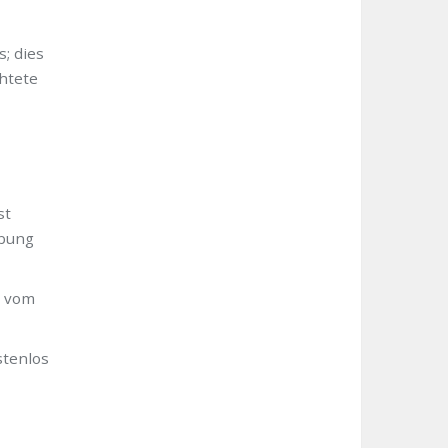
; dies
chtete
st
übung
n vom
stenlos