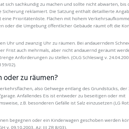
at sich sachkundig zu machen und sollte nicht abwarten, bis 
 Sicherung reklamiert. Die Satzung enthält detaillierte Anga
 eine Prioritätenliste. Flächen mit hohem Verkehrsaufkommen
en oder die Umgebung öffentlicher Gebäude räumt oft die 
eben Uhr und zwanzig Uhr zu räumen. Bei andauerndem Schnee
r Frist auch mehrmals, aber nicht andauernd geräumt werde
renge Anforderungen zu stellen. (OLG Schleswig v. 24.04.2001
159/02).
n oder zu räumen?
 Verkehrsflächen, also Gehwege entlang des Grundstücks, der
arage. Anfallendes Eis ist entweder zu beseitigen oder mit
weise, z.B. besonderen Gefälle ist Salz einzusetzen (LG Rott
sonen begegnen oder ein Kinderwagen geschoben werden kö
H v. 09.10.2003, Az: III ZR 8/03).