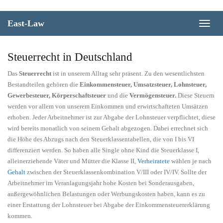
Skip
to
East-Law
Toggle
main
naviga
content
Steuerrecht in Deutschland
Das
Steuerrecht
ist in unserem Alltag sehr präsent. Zu den wesentlichsten
Bestandteilen gehören die
Einkommensteuer, Umsatzsteuer, Lohnsteuer,
Gewerbesteuer, Körperschaftsteuer
und die
Vermögensteuer.
Diese Steuern
werden vor allem von unserem Einkommen und erwirtschafteten Umsätzen
erhoben. Jeder Arbeitnehmer ist zur Abgabe der Lohnsteuer verpflichtet, diese
wird bereits monatlich von seinem Gehalt abgezogen. Dabei errechnet sich
die Höhe des Abzugs nach den Steuerklassentabellen, die von I bis VI
differenziert werden. So haben alle Single ohne Kind die Steuerklasse I,
alleinerziehende Väter und Mütter die Klasse II,
Verheiratete
wählen je nach
Gehalt
zwischen der Steuerklassenkombination V/III oder IV/IV. Sollte der
Arbeitnehmer im Veranlagungsjahr hohe Kosten bei Sonderausgaben,
außergewöhnlichen Belastungen oder Werbungskosten haben, kann es zu
einer Erstattung der Lohnsteuer bei Abgabe der Einkommensteuererklärung
kommen.