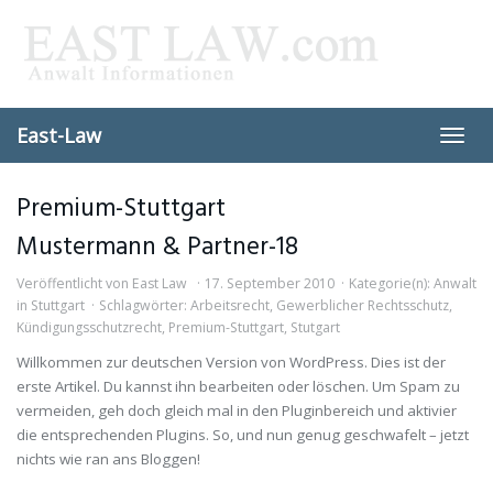
Skip
to
main
content
East-Law
Toggl
navig
Premium-Stuttgart
Mustermann & Partner-18
Veröffentlicht von
East Law
17. September 2010
Kategorie(n):
Anwalt
in Stuttgart
Schlagwörter:
Arbeitsrecht
,
Gewerblicher Rechtsschutz
,
Kündigungsschutzrecht
,
Premium-Stuttgart
,
Stutgart
Willkommen zur deutschen Version von WordPress. Dies ist der
erste Artikel. Du kannst ihn bearbeiten oder löschen. Um Spam zu
vermeiden, geh doch gleich mal in den Pluginbereich und aktivier
die entsprechenden Plugins. So, und nun genug geschwafelt – jetzt
nichts wie ran ans Bloggen!